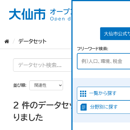
ス
キ
ッ
プ
し
て
大仙市公式
内
データセット
容
フリーワード検索
へ
並び順
一覧から探す
2 件のデータセットが見つか
分野別に探す
りました