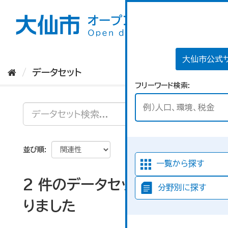
ス
キ
ッ
プ
し
て
大仙市公式
内
データセット
容
フリーワード検索
へ
並び順
一覧から探す
2 件のデータセットが見つか
分野別に探す
りました