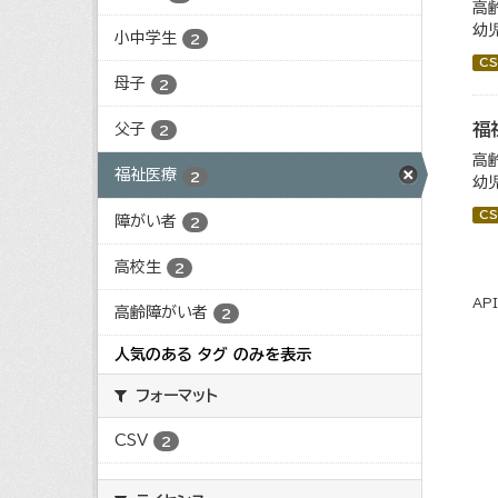
高
幼
小中学生
2
CS
母子
2
福
父子
2
高
福祉医療
2
幼
CS
障がい者
2
高校生
2
AP
高齢障がい者
2
人気のある タグ のみを表示
フォーマット
CSV
2