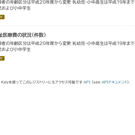
齢者の年齢区分は平成20年度から変更 乳幼児・小中高生は平成19年ま
児および小中学生
V
祉医療費の状況（件数）
齢者の年齢区分は平成20年度から変更 乳幼児・小中高生は平成19年ま
児および小中学生
V
I Keyを使ってこのレジストリーにもアクセス可能です
API
(see
APIドキュメント
).