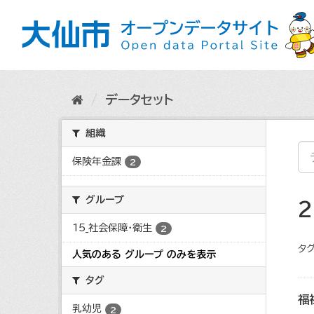
ス
キ
ッ
プ
し
て
内
データセット
容
へ
組織
保険年金課
2
グループ
15_社会保障・衛生
2
タグ
人気のある グループ のみを表示
タグ
福
乳幼児
2