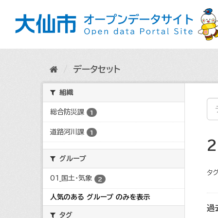
ス
キ
ッ
プ
し
て
内
データセット
容
へ
組織
総合防災課
1
道路河川課
1
グループ
タグ
01_国土・気象
2
人気のある グループ のみを表示
過
タグ