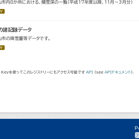
仙市内8か所における、積雪深の一覧（平成17年度以降、11月～3月分）
V
の諸記録データ
仙市の降雪量等データです。
V
I Keyを使ってこのレジストリーにもアクセス可能です
API
(see
APIドキュメント
).
P