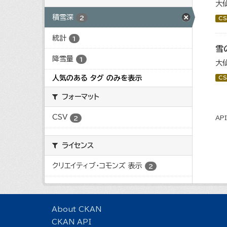
大
積雪深
2
CS
統計
1
雪
降雪量
1
大
人気のある タグ のみを表示
CS
フォーマット
CSV
2
AP
ライセンス
クリエイティブ・コモンズ 表示
2
About CKAN
CKAN API