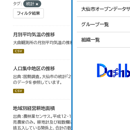
タグ:
統計
大仙市オープンデータサ
フィルタ結果
グループ一覧
月別平均気温の推移
組織一覧
大曲観測所の月別平均気温の推移一覧です。
CSV
人口集中地区の推移
出典：国勢調査。大仙市の統計「2-3 人口集中地区の推移」
のデータを参照しています。
CSV
地域別経営耕地面積
出典：農林業センサス。平成12・17・22・27年数値は、販
売農家のみ。 耕地計及び総数欄については、1ha未満を四
捨五入している関係上、合計の数値と内訳の加算値は必ず