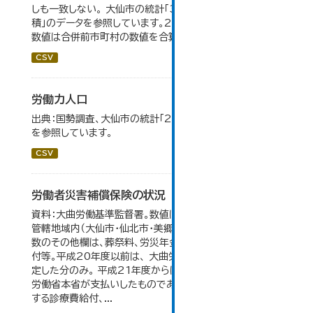
しも一致しない。 大仙市の統計「3-5 地域別経営耕地面
積」のデータを参照しています。2005年以前の「市内全域」
数値は合併前市町村の数値を合算したものです。
CSV
労働力人口
出典：国勢調査、大仙市の統計「2-6 労働力人口」のデータ
を参照しています。
CSV
労働者災害補償保険の状況
資料：大曲労働基準監督署。数値は大曲労働基準監督署の
管轄地域内（大仙市・仙北市・美郷町）の合計。 保険給付件
数のその他欄は、葬祭料、労災年金受給者への介護補償給
付等。平成20年度以前は、 大曲労働基準監督署が支給決
定した分のみ。 平成21年度からは、業務集中化により厚生
労働省本省が支払いしたものであり、指定医療機関等に対
する診療費給付、...