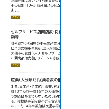
求職登録において性別未登録の者も含まれるため。 大仙
市の統計「13-3 職業紹介の状況」のデータを参照してい
ます。
CSV
セルフサービス店商店数・従業者数・年間商品販売
額等
参考資料：秋田県の小売業産業分類小分類別、セルフサー
ビス方式採用事業所（法人組織と個人経営事業所の合計）。
大仙市の統計「6-3 セルフサービス店 商店数・従業者数・
年間商品販売額」のデータを参照しています。
CSV
産業（大分類）別従業者数の推移
出典：事業所・企業統計調査、経済センサス。 平成11年、平
成13年及び平成16年の大仙市の数値は、合併前、合併後
で調査区が変わらないため、各地域の数値を合算してい
る。 総数は事業内容不詳を含まない。平成11年、平成16
年、平成24年の数値は民営事業所のみの数値。...