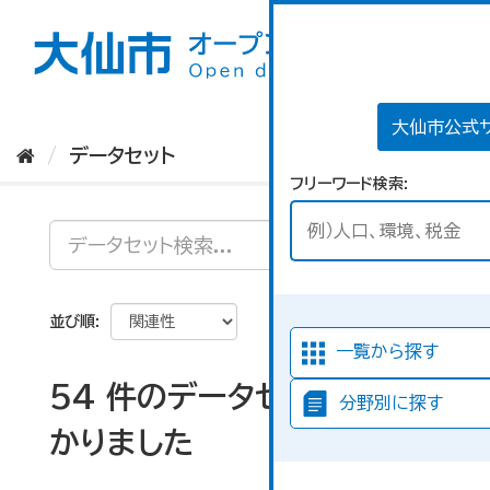
ス
キ
ッ
プ
し
て
大仙市公式
内
データセット
容
フリーワード検索
へ
並び順
一覧から探す
54 件のデータセットが見つ
分野別に探す
かりました