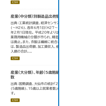
CSV
産業（中分類）別製造品出荷額等の推移
出典：工業統計調査、経済センサス。 各年12月31日現在
(～H26)、各年6月1日（H27～）・平成23年のみ平成24
年2月1日現在。 平成20年よりはん用機械、生産用機械、
業務用機械の分類が作られ、精密機械、一般用機械の分類
は廃止。また、衣服は繊維に統合された。 製造品出荷額等
は、製造品出荷額、加工賃収入、修理料収入額、その他の収
入額の合計。...
CSV
産業（大分類）、年齢（5歳階級）、15歳以上就業者
数
出典：国勢調査、大仙市の統計「2-7 産業(大分類)、年齢
(5歳階級)、15歳以上就業者数」のデータを参照していま
す。
CSV