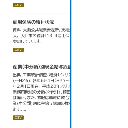
CSV
雇用保険の給付状況
資料：大曲公共職業安定所。支給金額の千円未満は四捨五
入。 大仙市の統計「13-4雇用保険の給付状況」のデータを
参照しています。
CSV
産業（中分類）別現金給与総額の推移
出典：工業統計調査、経済センサス。 各年12月31日現在
(～H26)、各年6月1日（H27～）・平成23年のみ平成24
年2月1日現在。 平成20年よりはん用機械、生産用機械、
業務用機械の分類が作られ、精密機械、一般用機械の分類
は廃止。また、衣服は繊維に統合された。 大仙市の統計「産
業(中分類)別現金給与総額の推移」のデータを参照してい
ます。...
CSV