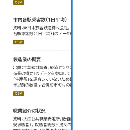
CSV
市内各駅乗客数（１日平均）
資料：東日本旅客鉄道株式会社。 大仙市の統計「8-2 市内
各駅乗客数（1日平均）」のデータを参照しています。
CSV
製造業の概要
出典：工業統計調査、経済センサス。 大仙市の統計「5-7 製
造業の概要」のデータを参照しています。 2007年以前は
「生産額」を調査していないため数値はありません。 2004
年以前の数値は合併前市町村の数値を合算したものです。
CSV
職業紹介の状況
資料：大曲公共職業安定所。数値内の就職率は（就職者/新
規求職者）。 就職者総数と男女の合計が一致しないのは、