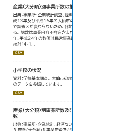
産業（大分類）別事業所数の推移
出典：事業所・企業統計調査、経済センサス。 平成11年、平
成13年及び平成16年の大仙市の数値は、合併前、合併後
で調査区が変わらないため、各地域の数値を合算してい
る。 総数は事業内容不詳を含まない。平成11年、平成16
年、平成24年の数値は民営事業所のみの数値。 大仙市の
統計「4-1...
CSV
小学校の状況
資料：学校基本調査。 大仙市の統計「14-3 小学校の状況」
のデータを参照しています。
CSV
産業（大分類）別事業所数及び従業の地位別従業者
数
出典：事業所・企業統計、経済センサス。 大仙市の統計「4-
3 産業(大分類)別事業所数及び従業上の地位別従業者