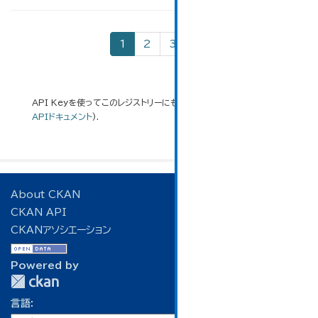
1
2
3
»
API Keyを使ってこのレジストリーにもアクセス可能です
API
(see
APIドキュメント
).
About CKAN
CKAN API
CKANアソシエーション
Powered by
言語