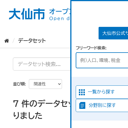
ス
キ
ッ
プ
し
て
大仙市公式
内
データセット
容
フリーワード検索
へ
並び順
一覧から探す
7 件のデータセットが見つか
分野別に探す
りました