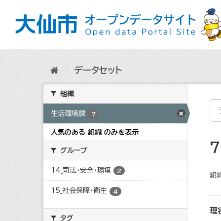
ス
キ
ッ
プ
し
て
内
データセット
容
へ
組織
生活環境課
7
人気のある 組織 のみを表示
グループ
14_司法・安全・環境
2
組織
15_社会保障・衛生
4
理
タグ