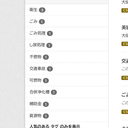
大
衛生
3
CS
ごみ
1
美
ごみ処理
1
大
CS
し尿処理
1
不燃物
1
交
交通事故
こ
1
CS
可燃物
1
合併浄化槽
1
ご
こ
補助金
1
CS
資源物
1
人気のある タグ のみを表示