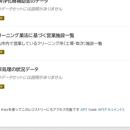
併浄化槽補助金のデータ
のデータセットには説明がありません
V
リーニング業法に基づく営業施設一覧
仙市内で営業しているクリーニング所（工場・取次）施設一覧
V
尿処理の状況データ
のデータセットには説明がありません
V
I Keyを使ってこのレジストリーにもアクセス可能です
API
(see
APIドキュメント
).