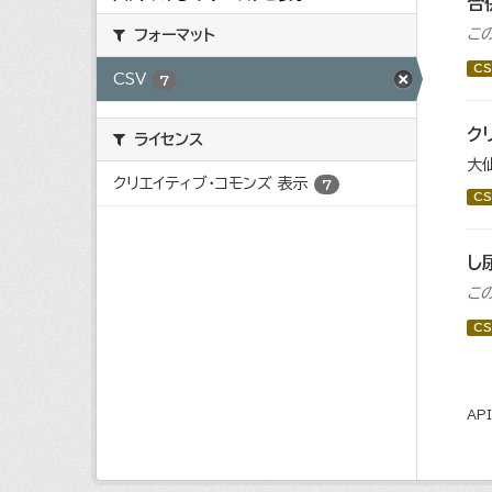
合
こ
フォーマット
CS
CSV
7
ク
ライセンス
大
クリエイティブ・コモンズ 表示
7
CS
し
こ
CS
AP