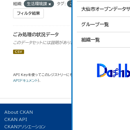
組織:
生活環境課
タグ:
ごみ処理
大仙市オープンデータサ
フィルタ結果
グループ一覧
ごみ処理の状況データ
組織一覧
このデータセットには説明がありません
CSV
API Keyを使ってこのレジストリーにもアクセス可能です
API
(see
APIドキュメント
).
About CKAN
CKAN API
CKANアソシエーション