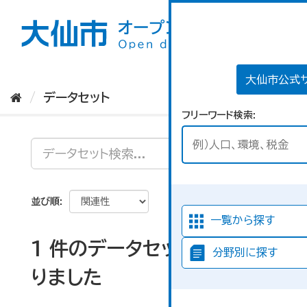
ス
キ
ッ
プ
し
て
大仙市公式
内
データセット
容
フリーワード検索
へ
並び順
一覧から探す
1 件のデータセットが見つか
分野別に探す
りました