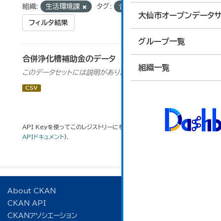
組織:
生活環境課
タグ:
合併浄化槽
大仙市オープンデータサ
フィルタ結果
グループ一覧
合併浄化槽補助金のデータ
組織一覧
このデータセットには説明がありません
CSV
API Keyを使ってこのレジストリーにもアクセス可能です
API
(see
APIドキュメント
).
About CKAN
CKAN API
CKANアソシエーション