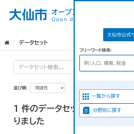
ス
キ
ッ
プ
し
て
大仙市公式
内
データセット
容
フリーワード検索
へ
並び順
一覧から探す
1 件のデータセットが見つか
分野別に探す
りました