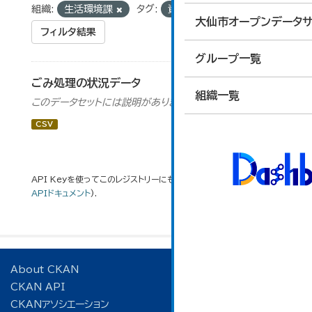
組織:
生活環境課
タグ:
資源物
大仙市オープンデータサ
フィルタ結果
グループ一覧
ごみ処理の状況データ
組織一覧
このデータセットには説明がありません
CSV
API Keyを使ってこのレジストリーにもアクセス可能です
API
(see
APIドキュメント
).
About CKAN
CKAN API
CKANアソシエーション