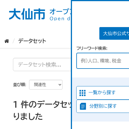
ス
キ
ッ
プ
し
て
大仙市公式
内
データセット
容
フリーワード検索
へ
並び順
一覧から探す
1 件のデータセットが見つか
分野別に探す
りました