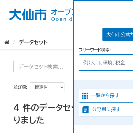
ス
キ
ッ
プ
し
て
大仙市公式
内
データセット
容
フリーワード検索
へ
並び順
一覧から探す
4 件のデータセットが見つか
分野別に探す
りました