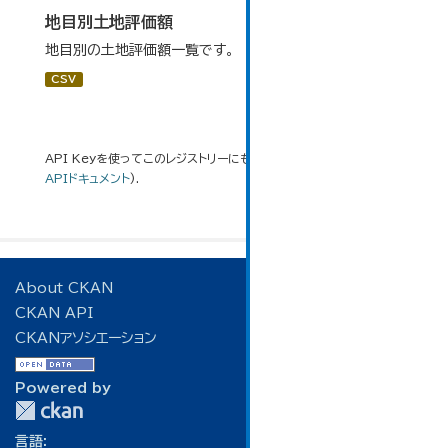
地目別土地評価額
地目別の土地評価額一覧です。
CSV
API Keyを使ってこのレジストリーにもアクセス可能です
API
(see
APIドキュメント
).
About CKAN
CKAN API
CKANアソシエーション
Powered by
言語