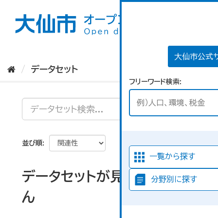
ス
キ
ッ
プ
し
て
大仙市公式
内
データセット
容
フリーワード検索
へ
並び順
一覧から探す
データセットが見つかりませ
分野別に探す
ん