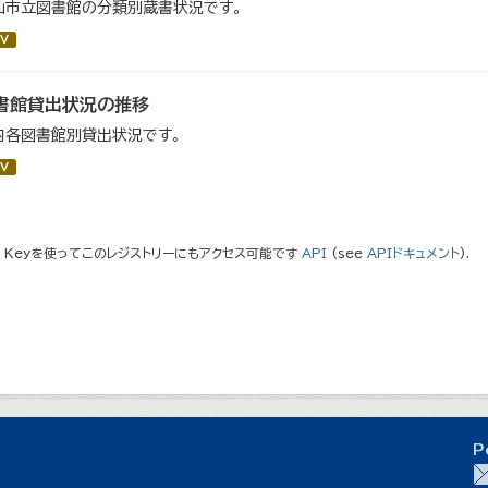
仙市立図書館の分類別蔵書状況です。
V
書館貸出状況の推移
内各図書館別貸出状況です。
V
I Keyを使ってこのレジストリーにもアクセス可能です
API
(see
APIドキュメント
).
P