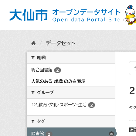
ス
キ
ッ
プ
し
て
内
データセット
容
へ
組織
総合図書館
2
人気のある 組織 のみを表示
グループ
12_教育・文化・スポーツ・生活
2
タグ
タグ
図
図書館
2