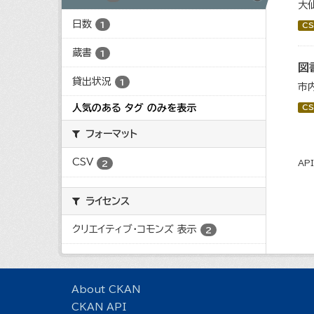
大
日数
1
CS
蔵書
1
図
貸出状況
1
市
人気のある タグ のみを表示
CS
フォーマット
CSV
2
AP
ライセンス
クリエイティブ・コモンズ 表示
2
About CKAN
CKAN API