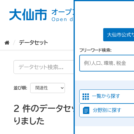
ス
キ
ッ
プ
し
て
大仙市公式
内
データセット
容
フリーワード検索
へ
並び順
一覧から探す
2 件のデータセットが見つか
分野別に探す
りました