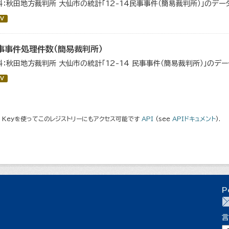
料：秋田地方裁判所 大仙市の統計「12-14民事事件（簡易裁判所）」のデー
V
事事件処理件数（簡易裁判所）
料：秋田地方裁判所 大仙市の統計「12-14 民事事件（簡易裁判所）」のデ
V
I Keyを使ってこのレジストリーにもアクセス可能です
API
(see
APIドキュメント
).
P
言