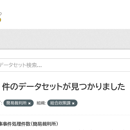
2 件のデータセットが見つかりました
:
簡易裁判所
組織:
総合政策課
事事件処理件数（簡易裁判所）