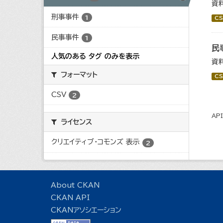
資
刑事事件
1
CS
民事事件
1
民
人気のある タグ のみを表示
資
フォーマット
CS
CSV
2
AP
ライセンス
クリエイティブ・コモンズ 表示
2
About CKAN
CKAN API
CKANアソシエーション