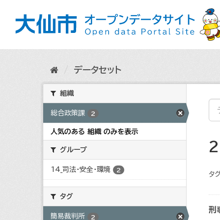
ス
キ
ッ
プ
し
て
内
データセット
容
へ
組織
総合政策課
2
人気のある 組織 のみを表示
グループ
14_司法・安全・環境
2
タグ
タグ
刑
簡易裁判所
2