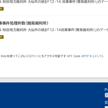
料：秋田地方裁判所 大仙市の統計「12-14 民事事件（簡易裁判所）」のデ
V
事事件処理件数（簡易裁判所）
料：秋田地方裁判所 大仙市の統計「12-14民事事件（簡易裁判所）」のデー
V
I Keyを使ってこのレジストリーにもアクセス可能です
API
(see
APIドキュメント
).
P
言