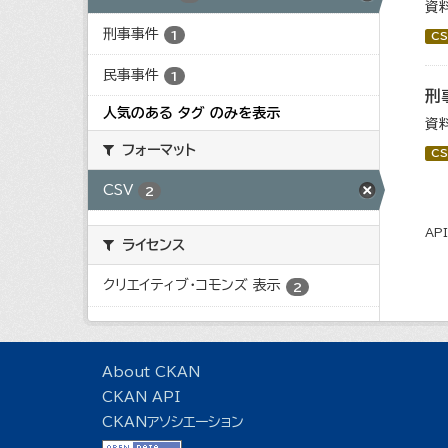
資
刑事事件
1
CS
民事事件
1
刑
人気のある タグ のみを表示
資
フォーマット
CS
CSV
2
AP
ライセンス
クリエイティブ・コモンズ 表示
2
About CKAN
CKAN API
CKANアソシエーション