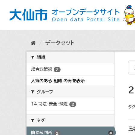
ス
キ
ッ
プ
し
て
内
データセット
容
へ
組織
総合政策課
2
人気のある 組織 のみを表示
グループ
14_司法・安全・環境
2
タグ
タグ
民
簡易裁判所
2