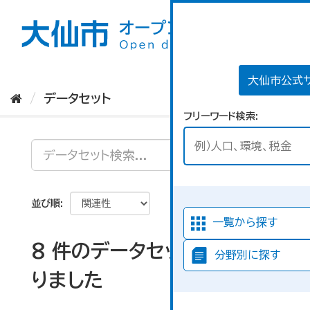
ス
キ
ッ
プ
し
て
大仙市公式
内
データセット
容
フリーワード検索
へ
並び順
一覧から探す
8 件のデータセットが見つか
分野別に探す
りました