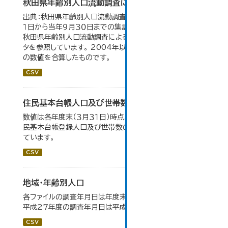
秋田県年齢別人口流動調査による人口動態の推移
出典：秋田県年齢別人口流動調査。 各年ともに、前年１０月
１日から当年９月３０日までの集計。 大仙市の統計「2-10
秋田県年齢別人口流動調査による人口動態の推移」のデー
タを参照しています。 2004年以前の数値は合併前市町村
の数値を合算したものです。
CSV
住民基本台帳人口及び世帯数の推移
数値は各年度末（３月３１日）時点。大仙市の統計「2-9 住
民基本台帳登録人口及び世帯数の推移」のデータを参照し
ています。
CSV
地域・年齢別人口
各ファイルの調査年月日は年度末（3月31日）です。 （例）
平成27年度の調査年月日は平成28年3月31日です。
CSV