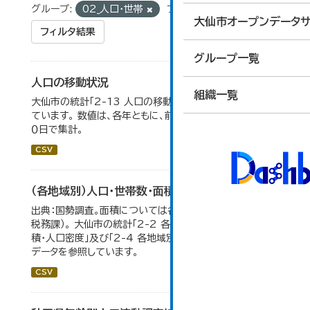
グループ:
02_人口・世帯
フォーマット:
CSV
大仙市オープンデータサ
フィルタ結果
グループ一覧
人口の移動状況
組織一覧
大仙市の統計「2-13 人口の移動状況」のデータを参照し
ています。 数値は、各年ともに、前年１０月１日～当年９月３
０日で集計。
CSV
（各地域別）人口・世帯数・面積・人口密度
出典：国勢調査。面積については各年１月１日時点（大仙市
税務課）。 大仙市の統計「2-2 各地域別人口・人口増減・面
積・人口密度」及び「2-4 各地域別人口・世帯数の推移」の
データを参照しています。
CSV