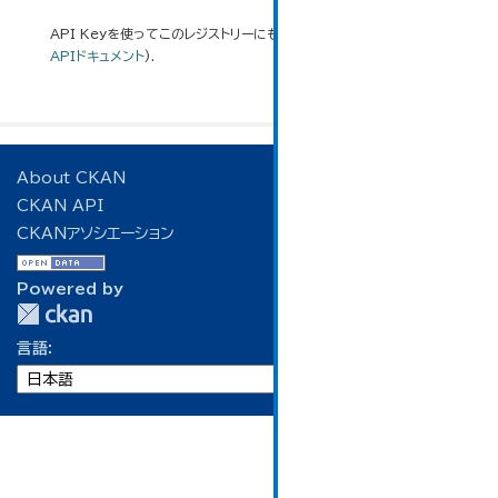
API Keyを使ってこのレジストリーにもアクセス可能です
API
(see
APIドキュメント
).
About CKAN
CKAN API
CKANアソシエーション
Powered by
言語