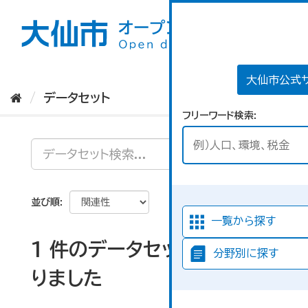
ス
キ
ッ
プ
し
て
大仙市公式
内
データセット
容
フリーワード検索
へ
並び順
一覧から探す
1 件のデータセットが見つか
分野別に探す
りました