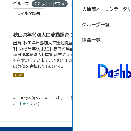
グループ:
02_人口・世帯
タグ:
人口動態
大仙市オープンデータサ
フィルタ結果
グループ一覧
秋田県年齢別人口流動調査による人口動態の推移
組織一覧
出典：秋田県年齢別人口流動調査。 各年ともに、前年１０月
１日から当年９月３０日までの集計。 大仙市の統計「2-10
秋田県年齢別人口流動調査による人口動態の推移」のデー
タを参照しています。 2004年以前の数値は合併前市町村
の数値を合算したものです。
CSV
API Keyを使ってこのレジストリーにもアクセス可能です
API
(see
APIドキュメント
).