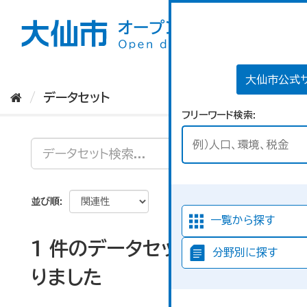
ス
キ
ッ
プ
し
て
大仙市公式
内
データセット
容
フリーワード検索
へ
並び順
一覧から探す
1 件のデータセットが見つか
分野別に探す
りました