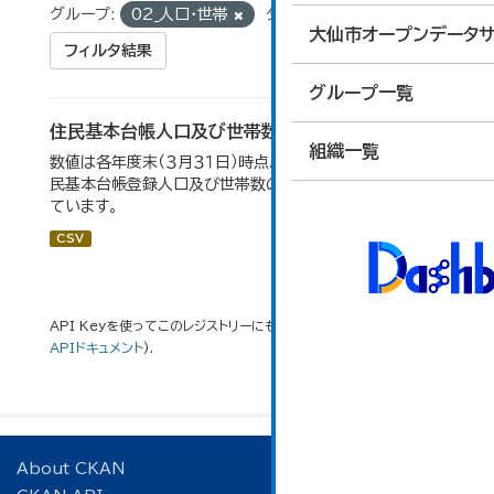
グループ:
02_人口・世帯
タグ:
住民基本台帳
大仙市オープンデータサ
フィルタ結果
グループ一覧
住民基本台帳人口及び世帯数の推移
組織一覧
数値は各年度末（３月３１日）時点。大仙市の統計「2-9 住
民基本台帳登録人口及び世帯数の推移」のデータを参照し
ています。
CSV
API Keyを使ってこのレジストリーにもアクセス可能です
API
(see
APIドキュメント
).
About CKAN