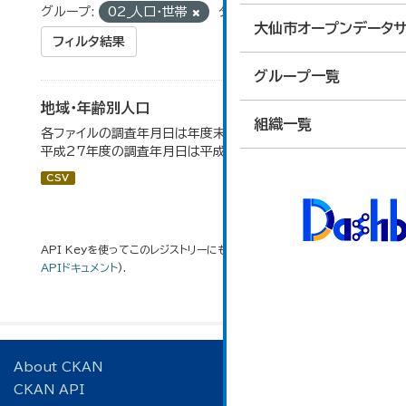
グループ:
02_人口・世帯
タグ:
年齢
大仙市オープンデータサ
フィルタ結果
グループ一覧
地域・年齢別人口
組織一覧
各ファイルの調査年月日は年度末（3月31日）です。 （例）
平成27年度の調査年月日は平成28年3月31日です。
CSV
API Keyを使ってこのレジストリーにもアクセス可能です
API
(see
APIドキュメント
).
About CKAN
CKAN API