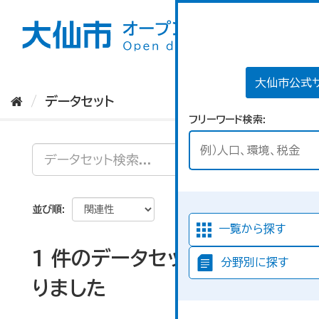
ス
キ
ッ
プ
し
て
大仙市公式
内
データセット
容
フリーワード検索
へ
並び順
一覧から探す
1 件のデータセットが見つか
分野別に探す
りました