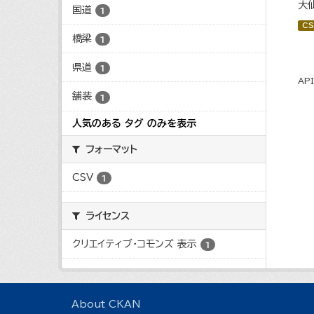
大
国道
1
CS
橋梁
1
県道
1
AP
舗装
1
人気のある タグ のみを表示
フォーマット
CSV
1
ライセンス
クリエイティブ・コモンズ 表示
1
About CKAN