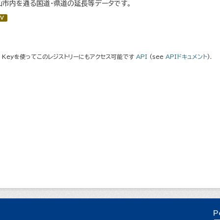
仙市内を通る国道・県道の延長等データです。
V
I Keyを使ってこのレジストリーにもアクセス可能です
API
(see
APIドキュメント
).
P