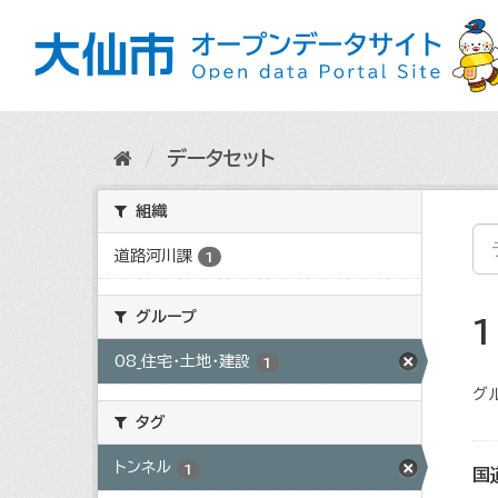
ス
キ
ッ
プ
し
て
内
データセット
容
へ
組織
道路河川課
1
グループ
08_住宅・土地・建設
1
グ
タグ
トンネル
1
国