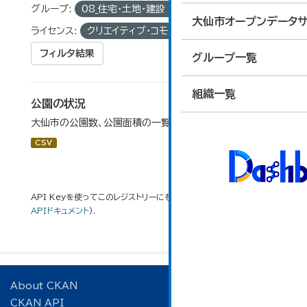
グループ:
08_住宅・土地・建設
タグ:
公園数
大仙市オープンデータサ
ライセンス:
クリエイティブ・コモンズ 表示
フィルタ結果
グループ一覧
組織一覧
公園の状況
大仙市の公園数、公園面積の一覧です。
CSV
API Keyを使ってこのレジストリーにもアクセス可能です
API
(see
APIドキュメント
).
About CKAN
CKAN API