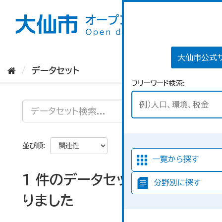
ス
キ
ッ
プ
し
て
大仙市公式
内
データセット
容
フリーワード検索
へ
並び順
一覧から探す
1 件のデータセットが見つか
分野別に探す
りました