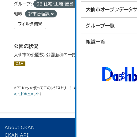
グループ:
08_住宅・土地・建設
タグ:
公園数
大仙市オープンデータサ
組織:
都市管理課
フィルタ結果
グループ一覧
組織一覧
公園の状況
大仙市の公園数、公園面積の一覧です。
CSV
API Keyを使ってこのレジストリーにもアクセス可能です
API
(see
APIドキュメント
).
About CKAN
CKAN API