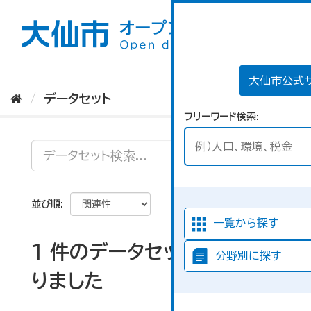
ス
キ
ッ
プ
し
て
大仙市公式
内
データセット
容
フリーワード検索
へ
並び順
一覧から探す
1 件のデータセットが見つか
分野別に探す
りました