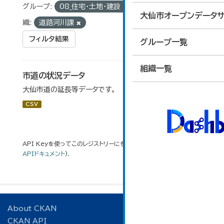
グループ:
08_住宅・土地・建設
タグ:
延長
組
大仙市オープンデータサ
織:
道路河川課
フィルタ結果
グループ一覧
組織一覧
市道の状況データ
大仙市道の延長等データです。
CSV
API Keyを使ってこのレジストリーにもアクセス可能です
API
(see
APIドキュメント
).
About CKAN
CKAN API