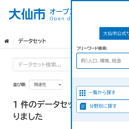
ス
キ
ッ
プ
し
て
大仙市公式
内
データセット
容
フリーワード検索
へ
並び順
一覧から探す
1 件のデータセットが見つか
分野別に探す
りました