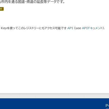
仙市内を通る国道・県道の延長等データです。
V
I Keyを使ってこのレジストリーにもアクセス可能です
API
(see
APIドキュメント
).
P