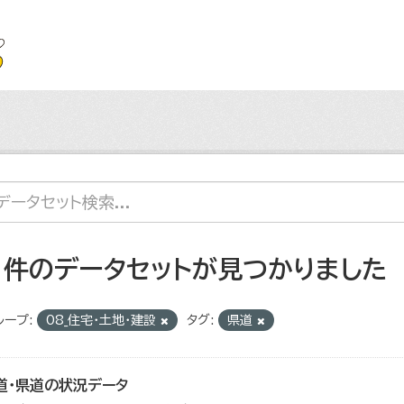
1 件のデータセットが見つかりました
ループ:
08_住宅・土地・建設
タグ:
県道
道・県道の状況データ