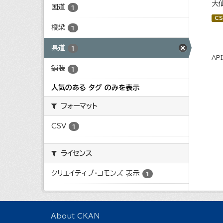
大
国道
1
CS
橋梁
1
県道
1
AP
舗装
1
人気のある タグ のみを表示
フォーマット
CSV
1
ライセンス
クリエイティブ・コモンズ 表示
1
About CKAN