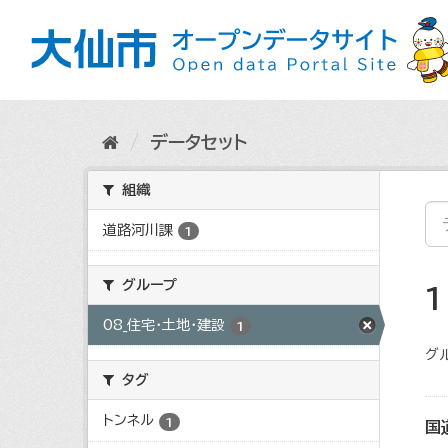
ス
キ
ッ
プ
し
て
内
データセット
容
へ
組織
道路河川課
1
グループ
08_住宅・土地・建設
1
グ
タグ
トンネル
1
国