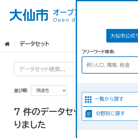
ス
キ
ッ
プ
し
て
大仙市公式
内
データセット
容
フリーワード検索
へ
並び順
一覧から探す
7 件のデータセットが見つか
分野別に探す
りました