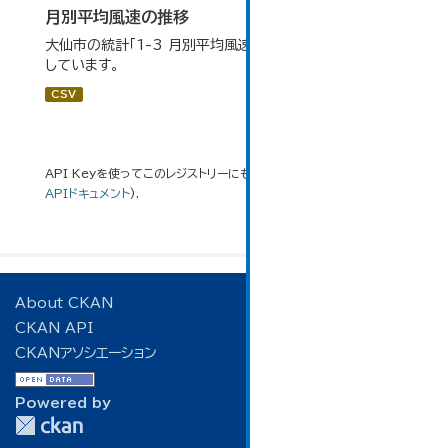
月別平均風速の推移
大仙市の統計「1-3 月別平均風速の推移」のデータを参照
しています。
CSV
API Keyを使ってこのレジストリーにもアクセス可能です
API
(see
APIドキュメント
).
About CKAN
CKAN API
CKANアソシエーション
Powered by