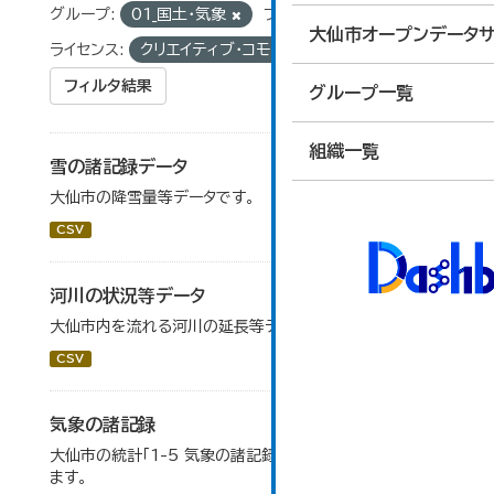
グループ:
01_国土・気象
フォーマット:
CSV
大仙市オープンデータサ
ライセンス:
クリエイティブ・コモンズ 表示
フィルタ結果
グループ一覧
組織一覧
雪の諸記録データ
大仙市の降雪量等データです。
CSV
河川の状況等データ
大仙市内を流れる河川の延長等データです。
CSV
気象の諸記録
大仙市の統計「1-5 気象の諸記録」のデータを参照してい
ます。