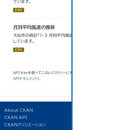
ています。
CSV
月別平均風速の推移
大仙市の統計「1-3 月別平均風速の推移」のデータを参照
しています。
CSV
API Keyを使ってこのレジストリーにもアクセス可能です
API
(see
APIドキュメント
).
About CKAN
CKAN API
CKANアソシエーション