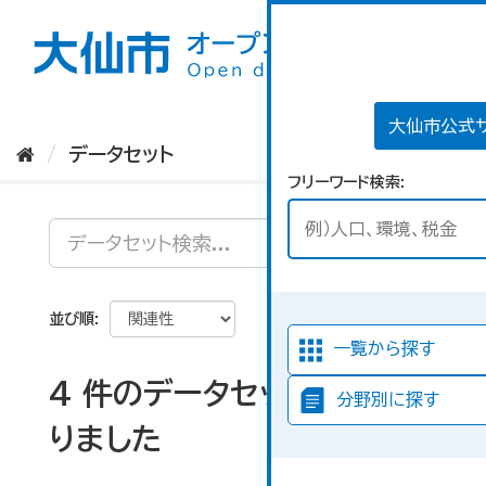
ス
キ
ッ
プ
し
て
大仙市公式
内
データセット
容
フリーワード検索
へ
並び順
一覧から探す
4 件のデータセットが見つか
分野別に探す
りました