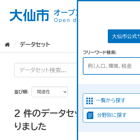
ス
キ
ッ
プ
し
て
大仙市公式
内
データセット
容
フリーワード検索
へ
並び順
一覧から探す
2 件のデータセットが見つか
分野別に探す
りました