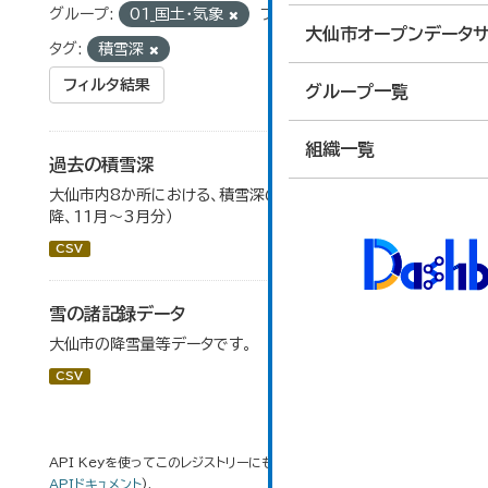
グループ:
01_国土・気象
フォーマット:
CSV
大仙市オープンデータサ
タグ:
積雪深
フィルタ結果
グループ一覧
組織一覧
過去の積雪深
大仙市内8か所における、積雪深の一覧（平成17年度以
降、11月～3月分）
CSV
雪の諸記録データ
大仙市の降雪量等データです。
CSV
API Keyを使ってこのレジストリーにもアクセス可能です
API
(see
APIドキュメント
).