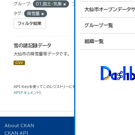
グループ:
01_国土・気象
フォーマット:
CSV
大仙市オープンデータサ
タグ:
降雪量
フィルタ結果
グループ一覧
組織一覧
雪の諸記録データ
大仙市の降雪量等データです。
CSV
API Keyを使ってこのレジストリーにもアクセス可能です
API
(see
APIドキュメント
).
About CKAN
CKAN API