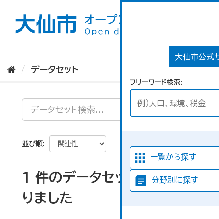
ス
キ
ッ
プ
し
て
大仙市公式
内
データセット
容
フリーワード検索
へ
並び順
一覧から探す
1 件のデータセットが見つか
分野別に探す
りました