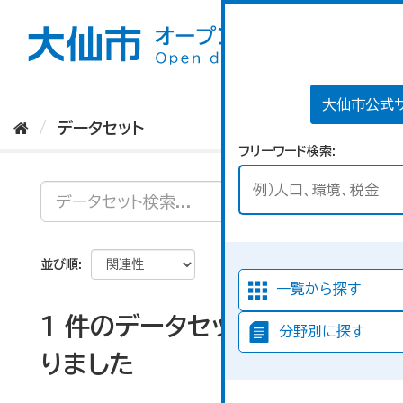
ス
キ
ッ
プ
し
て
大仙市公式
内
データセット
容
フリーワード検索
へ
並び順
一覧から探す
1 件のデータセットが見つか
分野別に探す
りました