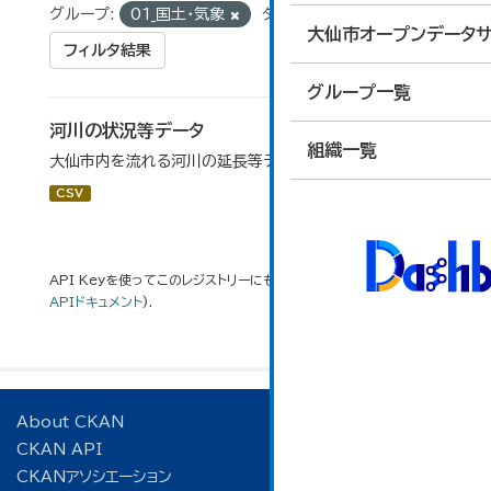
グループ:
01_国土・気象
タグ:
延長
大仙市オープンデータサ
フィルタ結果
グループ一覧
河川の状況等データ
組織一覧
大仙市内を流れる河川の延長等データです。
CSV
API Keyを使ってこのレジストリーにもアクセス可能です
API
(see
APIドキュメント
).
About CKAN
CKAN API
CKANアソシエーション