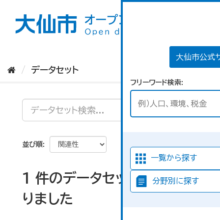
ス
キ
ッ
プ
し
て
大仙市公式
内
データセット
容
フリーワード検索
へ
並び順
一覧から探す
1 件のデータセットが見つか
分野別に探す
りました