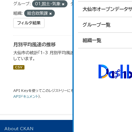
グループ:
01_国土・気象
タグ:
月別平均風速
大仙市オープンデータサ
組織:
総合政策課
フィルタ結果
グループ一覧
組織一覧
月別平均風速の推移
大仙市の統計「1-3 月別平均風速の推移」のデータを参照
しています。
CSV
API Keyを使ってこのレジストリーにもアクセス可能です
API
(see
APIドキュメント
).
About CKAN