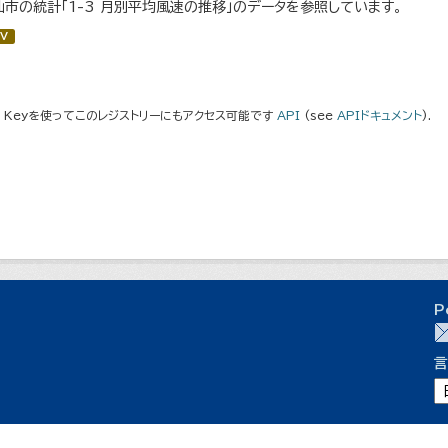
仙市の統計「1-3 月別平均風速の推移」のデータを参照しています。
V
I Keyを使ってこのレジストリーにもアクセス可能です
API
(see
APIドキュメント
).
P
言