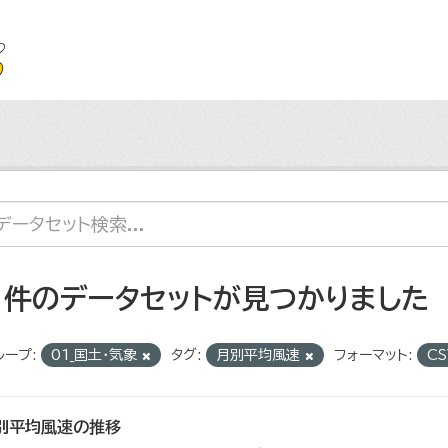
1 件のデータセットが見つかりました
ループ:
01_国土・気象
タグ:
月別平均風速
フォーマット:
C
別平均風速の推移