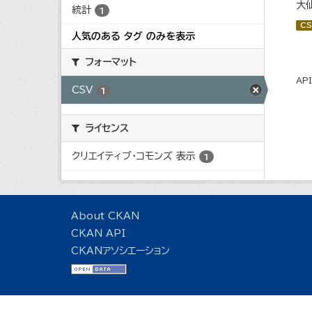
大
統計
1
CS
人気のある タグ のみを表示
フォーマット
AP
CSV
1
ライセンス
クリエイティブ・コモンズ 表示
1
About CKAN
CKAN API
CKANアソシエーション