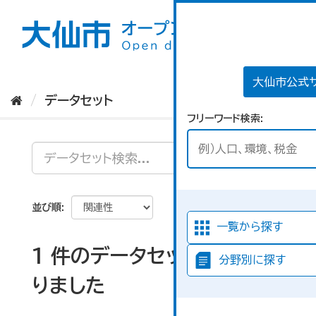
ス
キ
ッ
プ
し
て
大仙市公式
内
データセット
容
フリーワード検索
へ
並び順
一覧から探す
1 件のデータセットが見つか
分野別に探す
りました