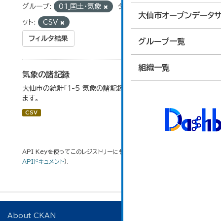
グループ:
01_国土・気象
タグ:
気温
フォーマ
大仙市オープンデータサ
ット:
CSV
フィルタ結果
グループ一覧
組織一覧
気象の諸記録
大仙市の統計「1-5 気象の諸記録」のデータを参照してい
ます。
CSV
API Keyを使ってこのレジストリーにもアクセス可能です
API
(see
APIドキュメント
).
About CKAN