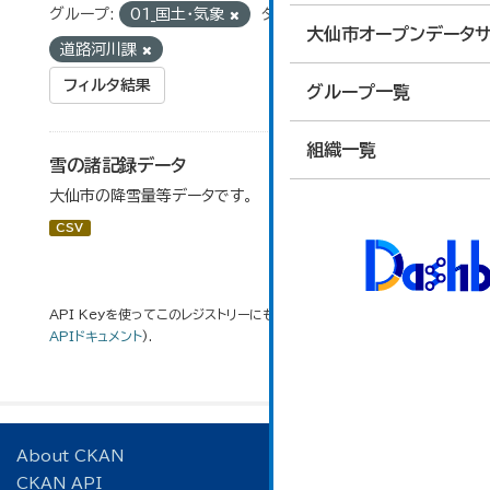
グループ:
01_国土・気象
タグ:
積雪深
組織:
大仙市オープンデータサ
道路河川課
フィルタ結果
グループ一覧
組織一覧
雪の諸記録データ
大仙市の降雪量等データです。
CSV
API Keyを使ってこのレジストリーにもアクセス可能です
API
(see
APIドキュメント
).
About CKAN
CKAN API