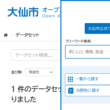
ス
キ
ッ
プ
し
て
大仙市公式
内
データセット
容
フリーワード検索
へ
並び順
一覧から探す
1 件のデータセットが見つか
分野別に探す
りました