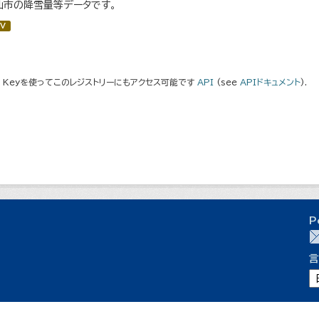
仙市の降雪量等データです。
V
I Keyを使ってこのレジストリーにもアクセス可能です
API
(see
APIドキュメント
).
P
言