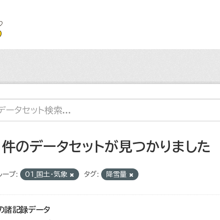
1 件のデータセットが見つかりました
ループ:
01_国土・気象
タグ:
降雪量
の諸記録データ