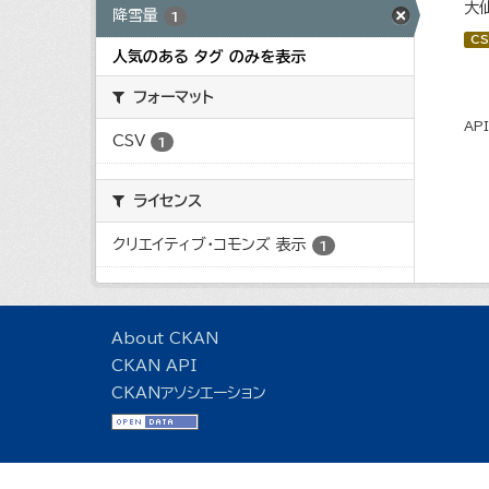
大
降雪量
1
CS
人気のある タグ のみを表示
フォーマット
AP
CSV
1
ライセンス
クリエイティブ・コモンズ 表示
1
About CKAN
CKAN API
CKANアソシエーション