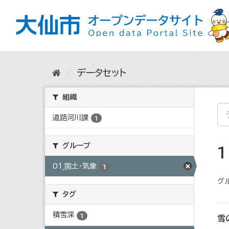
ス
キ
ッ
プ
し
て
内
データセット
容
へ
組織
道路河川課
1
グループ
01_国土・気象
1
グ
タグ
積雪深
1
雪