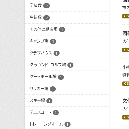
学級数
2
市
CS
生徒数
2
その他運動広場
1
図
キャンプ場
大
1
CS
クラブハウス
1
グラウンド-ゴルフ場
1
小
資
ゲートボール場
1
CS
サッカー場
1
スキー場
文
1
大
テニスコート
1
CS
トレーニングルーム
1