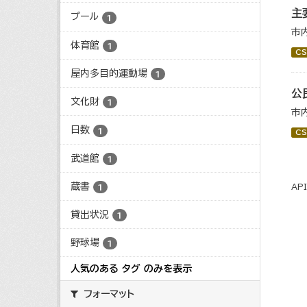
主
プール
1
市
体育館
1
CS
屋内多目的運動場
1
公
文化財
1
市
日数
1
CS
武道館
1
蔵書
1
AP
貸出状況
1
野球場
1
人気のある タグ のみを表示
フォーマット