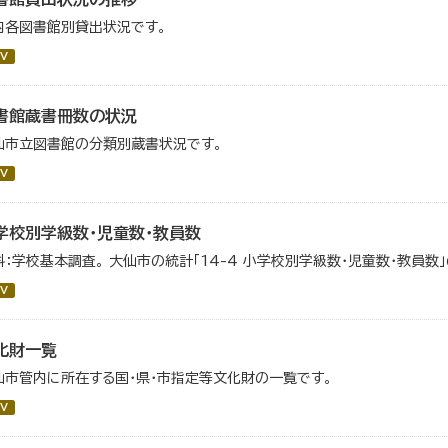
内各図書館別貸出状況です。
V
書館蔵書冊数の状況
仙市立図書館の分類別蔵書状況です。
V
学校別学級数・児童数・教員数
料：学校基本調査。 大仙市の統計「14-4 小学校別学級数・児童数・教員数
V
化財一覧
仙市管内に所在する国・県・市指定等文化財の一覧です。
V