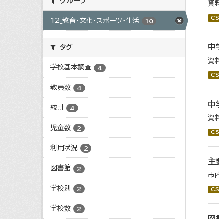
グループ
資
CS
12_教育・文化・スポーツ・生活
10
中
タグ
資
学校基本調査
4
CS
教員数
4
中
統計
4
資
児童数
2
CS
利用状況
2
主
図書館
2
市
学校別
2
CS
学校数
2
図