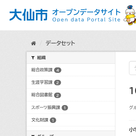
ス
キ
ッ
プ
し
て
内
データセット
容
へ
組織
総合政策課
4
生涯学習課
2
総合図書館
2
スポーツ振興課
グ
1
文化財課
1
小