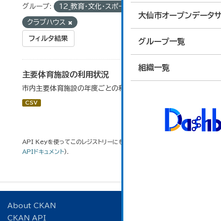
グループ:
12_教育・文化・スポーツ・生活
タグ:
大仙市オープンデータサ
クラブハウス
フィルタ結果
グループ一覧
組織一覧
主要体育施設の利用状況
市内主要体育施設の年度ごとの利用状況データです。
CSV
API Keyを使ってこのレジストリーにもアクセス可能です
API
(see
APIドキュメント
).
About CKAN
CKAN API