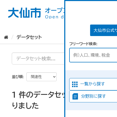
ス
キ
ッ
プ
し
て
大仙市公式
内
データセット
容
フリーワード検索
へ
並び順
一覧から探す
1 件のデータセットが見つか
分野別に探す
りました