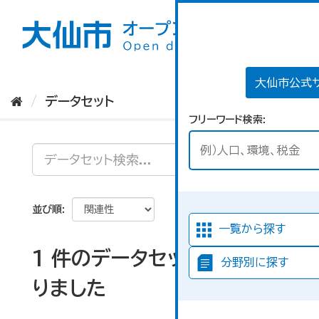
ス
キ
ッ
プ
し
て
大仙市公式
内
データセット
容
フリーワード検索
へ
並び順
一覧から探す
1 件のデータセットが見つか
分野別に探す
りました