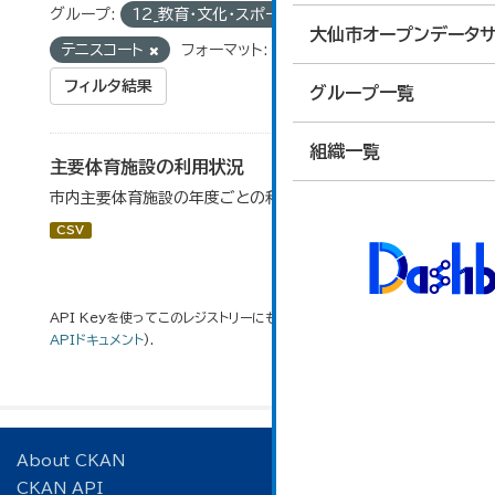
グループ:
12_教育・文化・スポーツ・生活
タグ:
大仙市オープンデータサ
テニスコート
フォーマット:
CSV
フィルタ結果
グループ一覧
組織一覧
主要体育施設の利用状況
市内主要体育施設の年度ごとの利用状況データです。
CSV
API Keyを使ってこのレジストリーにもアクセス可能です
API
(see
APIドキュメント
).
About CKAN
CKAN API