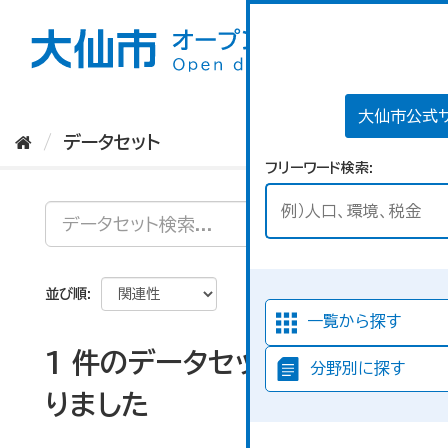
ス
キ
ッ
プ
し
て
大仙市公式
内
データセット
容
フリーワード検索
へ
並び順
一覧から探す
1 件のデータセットが見つか
分野別に探す
りました