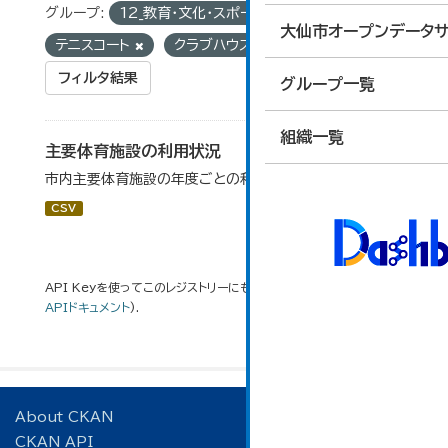
グループ:
12_教育・文化・スポーツ・生活
タグ:
大仙市オープンデータサ
テニスコート
クラブハウス
フィルタ結果
グループ一覧
組織一覧
主要体育施設の利用状況
市内主要体育施設の年度ごとの利用状況データです。
CSV
API Keyを使ってこのレジストリーにもアクセス可能です
API
(see
APIドキュメント
).
About CKAN
CKAN API