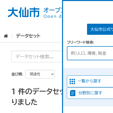
ス
キ
ッ
プ
し
て
大仙市公式
内
データセット
容
フリーワード検索
へ
並び順
一覧から探す
1 件のデータセットが見つか
分野別に探す
りました