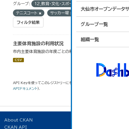
グループ:
12_教育・文化・スポーツ・生活
タグ:
大仙市オープンデータサ
テニスコート
サッカー場
フィルタ結果
グループ一覧
組織一覧
主要体育施設の利用状況
市内主要体育施設の年度ごとの利用状況データです。
CSV
API Keyを使ってこのレジストリーにもアクセス可能です
API
(see
APIドキュメント
).
About CKAN
CKAN API