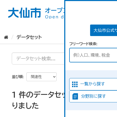
ス
キ
ッ
プ
し
て
大仙市公式
内
データセット
容
フリーワード検索
へ
並び順
一覧から探す
1 件のデータセットが見つか
分野別に探す
りました