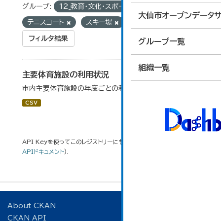
グループ:
12_教育・文化・スポーツ・生活
タグ:
大仙市オープンデータサ
テニスコート
スキー場
フィルタ結果
グループ一覧
組織一覧
主要体育施設の利用状況
市内主要体育施設の年度ごとの利用状況データです。
CSV
API Keyを使ってこのレジストリーにもアクセス可能です
API
(see
APIドキュメント
).
About CKAN
CKAN API