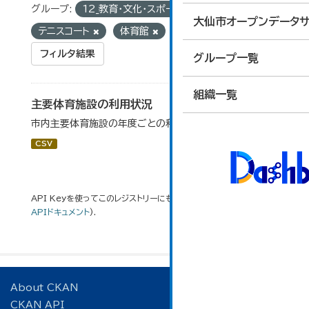
グループ:
12_教育・文化・スポーツ・生活
タグ:
大仙市オープンデータサ
テニスコート
体育館
フィルタ結果
グループ一覧
組織一覧
主要体育施設の利用状況
市内主要体育施設の年度ごとの利用状況データです。
CSV
API Keyを使ってこのレジストリーにもアクセス可能です
API
(see
APIドキュメント
).
About CKAN
CKAN API