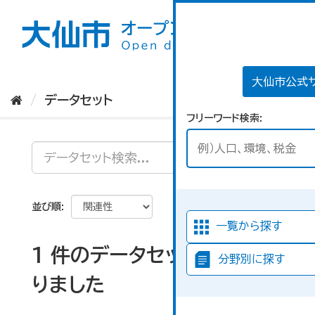
ス
キ
ッ
プ
し
て
大仙市公式
内
データセット
容
フリーワード検索
へ
並び順
一覧から探す
1 件のデータセットが見つか
分野別に探す
りました