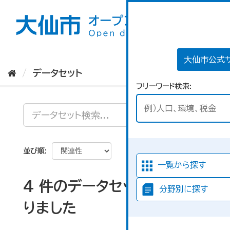
ス
キ
ッ
プ
し
て
大仙市公式
内
データセット
容
フリーワード検索
へ
並び順
一覧から探す
4 件のデータセットが見つか
分野別に探す
りました