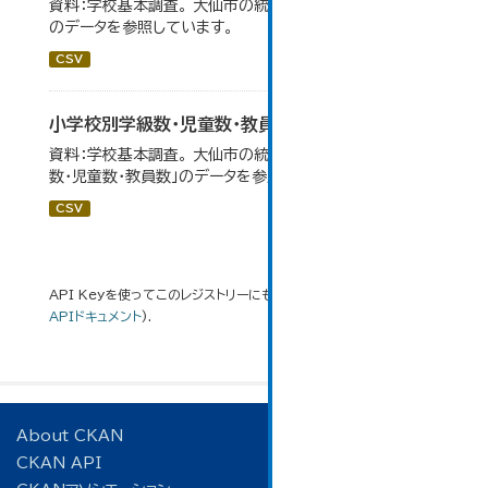
資料：学校基本調査。 大仙市の統計「14-3 小学校の状況」
のデータを参照しています。
CSV
小学校別学級数・児童数・教員数
資料：学校基本調査。 大仙市の統計「14-4 小学校別学級
数・児童数・教員数」のデータを参照しています。
CSV
API Keyを使ってこのレジストリーにもアクセス可能です
API
(see
APIドキュメント
).
About CKAN
CKAN API