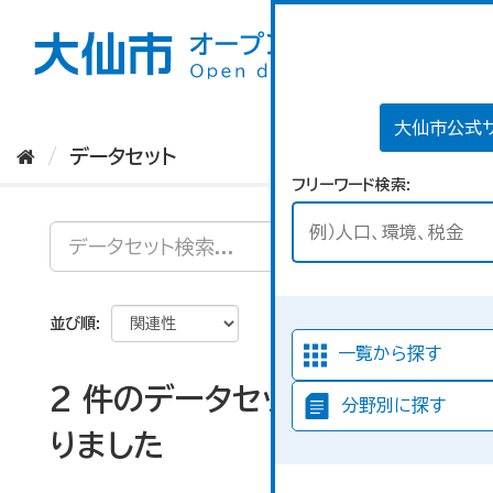
ス
キ
ッ
プ
し
て
大仙市公式
内
データセット
容
フリーワード検索
へ
並び順
一覧から探す
2 件のデータセットが見つか
分野別に探す
りました