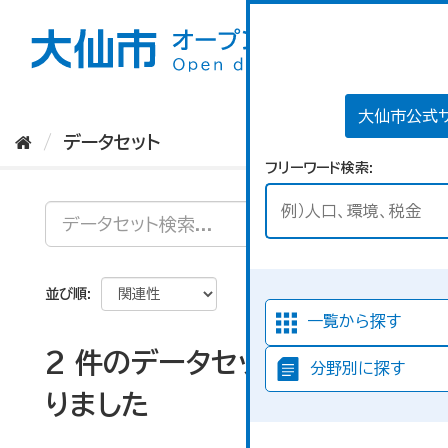
ス
キ
ッ
プ
し
て
大仙市公式
内
データセット
容
フリーワード検索
へ
並び順
一覧から探す
2 件のデータセットが見つか
分野別に探す
りました