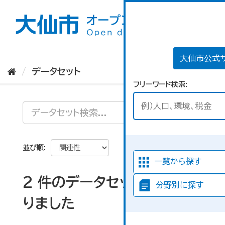
ス
キ
ッ
プ
し
て
大仙市公式
内
データセット
容
フリーワード検索
へ
並び順
一覧から探す
2 件のデータセットが見つか
分野別に探す
りました