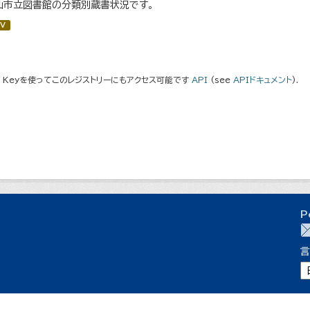
仙市立図書館の分類別蔵書状況です。
V
I Keyを使ってこのレジストリーにもアクセス可能です
API
(see
APIドキュメント
).
P
言