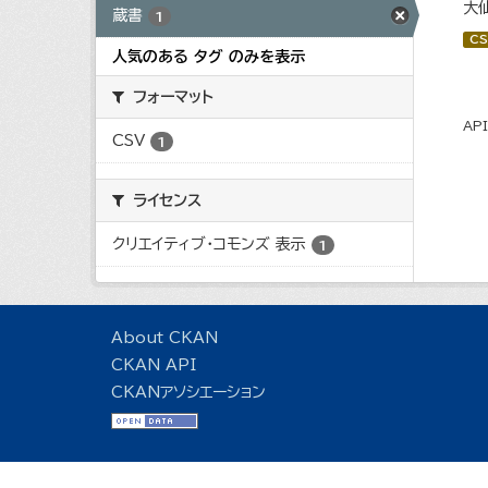
大
蔵書
1
CS
人気のある タグ のみを表示
フォーマット
AP
CSV
1
ライセンス
クリエイティブ・コモンズ 表示
1
About CKAN
CKAN API
CKANアソシエーション