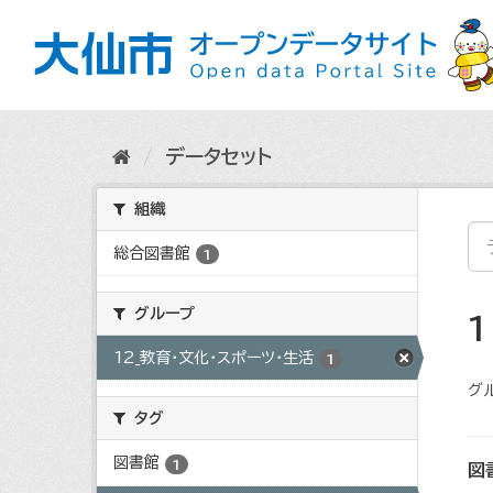
ス
キ
ッ
プ
し
て
内
データセット
容
へ
組織
総合図書館
1
グループ
12_教育・文化・スポーツ・生活
1
グ
タグ
図書館
1
図