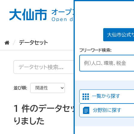
ス
キ
ッ
プ
し
て
大仙市公式
内
データセット
容
フリーワード検索
へ
並び順
一覧から探す
1 件のデータセットが見つか
分野別に探す
りました