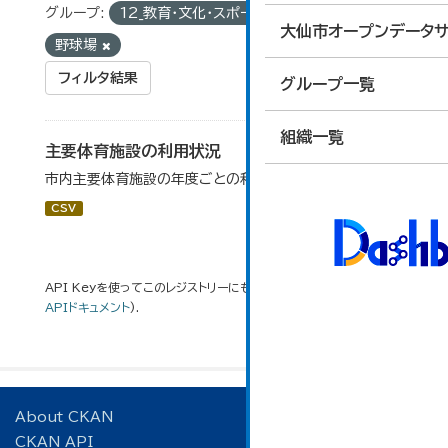
グループ:
12_教育・文化・スポーツ・生活
タグ:
大仙市オープンデータサ
野球場
フィルタ結果
グループ一覧
組織一覧
主要体育施設の利用状況
市内主要体育施設の年度ごとの利用状況データです。
CSV
API Keyを使ってこのレジストリーにもアクセス可能です
API
(see
APIドキュメント
).
About CKAN
CKAN API