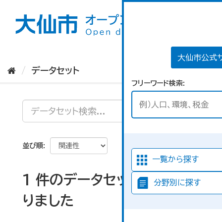
ス
キ
ッ
プ
し
て
大仙市公式
内
データセット
容
フリーワード検索
へ
並び順
一覧から探す
1 件のデータセットが見つか
分野別に探す
りました