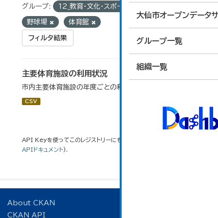
グループ:
12_教育・文化・スポーツ・生活
タグ:
大仙市オープンデータサ
野球場
体育館
フィルタ結果
グループ一覧
組織一覧
主要体育施設の利用状況
市内主要体育施設の年度ごとの利用状況データです。
CSV
API Keyを使ってこのレジストリーにもアクセス可能です
API
(see
APIドキュメント
).
About CKAN
CKAN API