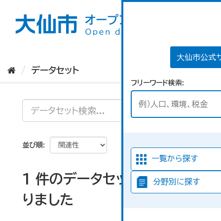
ス
キ
ッ
プ
し
て
大仙市公式
内
データセット
容
フリーワード検索
へ
並び順
一覧から探す
1 件のデータセットが見つか
分野別に探す
りました